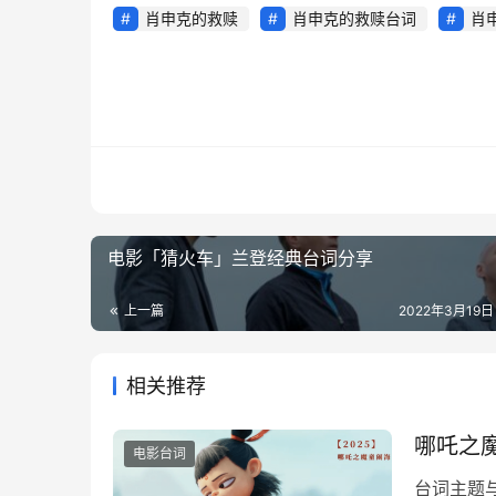
肖申克的救赎
肖申克的救赎台词
肖
电影「猜火车」兰登经典台词分享
上一篇
2022年3月19日
相关推荐
哪吒之
电影台词
台词主题