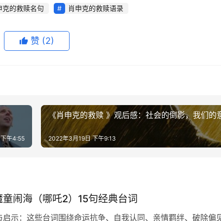
申克的救赎名句
肖申克的救赎语录
赞
(2)
《肖申克的救赎 》观后感：社会的倒影，我们的
 下午4:55
2022年3月19日 下午9:13
魔童闹海（哪吒2）15句经典台词
与启示：这些台词围绕命运抗争、自我认同、亲情羁绊、破除偏