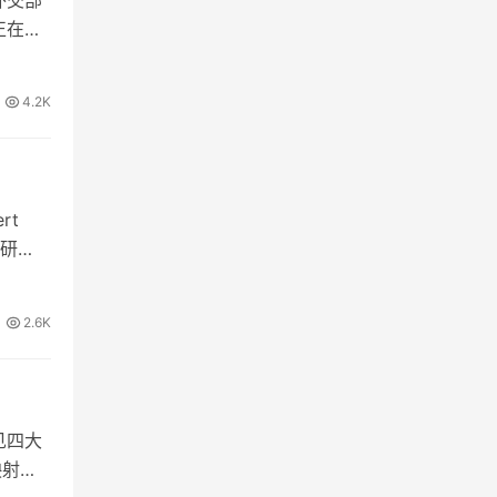
正在白
4.2K
rt
的研
2.6K
见四大
映射。