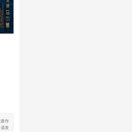
代表作
 请发