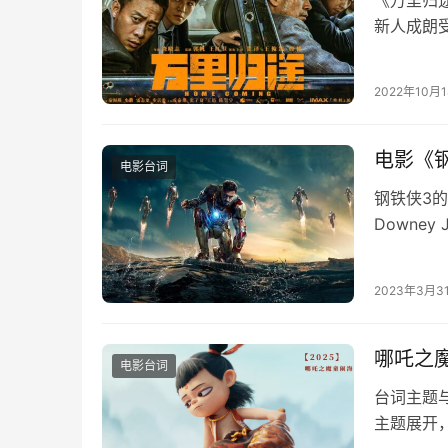
新人成朗
婳的带领
2022年10月
电影《
电影台词
钢铁侠3的
Downe
发，为此
2023年3月3
哪吒之
电影台词
台词主题
主题展开