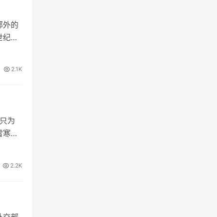
郊外的
世纪的
2.1K
，只为
雪寒金
2.2K
外交部