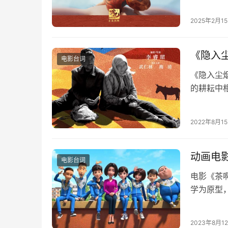
例如，申公
2025年2月1
《隐入
电影台词
《隐入尘
的耕耘中
悉，从相
2022年8月1
动画电
电影台词
电影《茶
学为原型
回味自己
2023年8月1