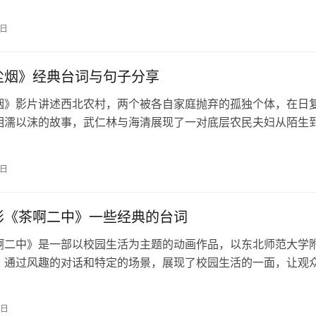
豹的“成见论”与石矶娘娘的“…
5日
尘烟》经典台词与句子分享
烟》影片讲述西北农村，两个被各自家庭抛弃的孤独个体，在日
相濡以沫的故事，武仁林与海清展现了一对底层农民夫妇从陌生
知到相守的心路历程。 其中很多台词…
5日
影《茶啊二中》一些经典的台词
啊二中》是一部以校园生活为主题的动画作品，以东北师范大学
，通过风趣的对话和特定的场景，展现了校园生活的一面，让观
当年的校园情景。 近期终于有一部…
2日