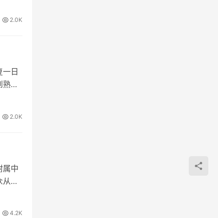
2.0K
复一日
到熟
2.0K
附属中
众从中
4.2K