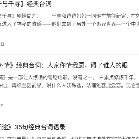
千与千寻】经典台词
与千寻】剧情简介： 千寻和爸爸妈妈一同驱车前往新家，在
慎进入了神秘的隧道——他们去到了另外一个诡异世界—一个中
处飘来食物的香味，爸爸妈妈大快朵…
2日
传·情》经典台词：人家你情我愿，碍了谁人的眼
·情》是一部让人惊艳的粤剧电影，没有之一。 白素贞修炼千年
许仙，再续兰因前缘。说什么人妖殊途，法理难容此爱恋。昆仑
白素贞拼尽所有，只求天地人心情…
1日
归途》35句经典台词语录
途》这部电影根据真实事件改编，讲述了前驻地外交官宗大伟与