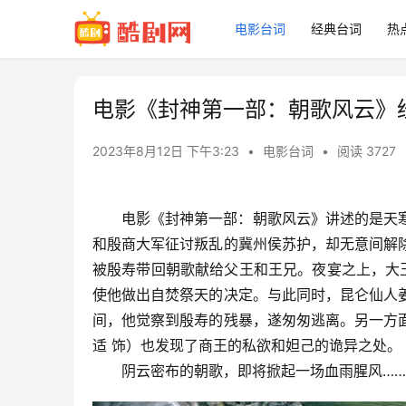
电影台词
经典台词
热
电影《封神第一部：朝歌风云》
2023年8月12日 下午3:23
•
电影台词
•
阅读 3727
电影《封神第一部：朝歌风云》讲述的是天
和殷商大军征讨叛乱的冀州侯苏护，却无意间解
被殷寿带回朝歌献给父王和王兄。夜宴之上，大
使他做出自焚祭天的决定。与此同时，昆仑仙人
间，他觉察到殷寿的残暴，遂匆匆逃离。另一方
适 饰）也发现了商王的私欲和妲己的诡异之处。
　　阴云密布的朝歌，即将掀起一场血雨腥风……