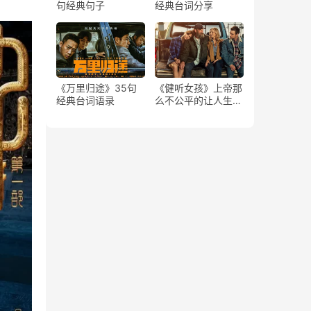
句经典句子
经典台词分享
《万里归途》35句
《健听女孩》上帝那
经典台词语录
么不公平的让人生来
有残缺，但却从来没
有夺走爱的力量和勇
气。