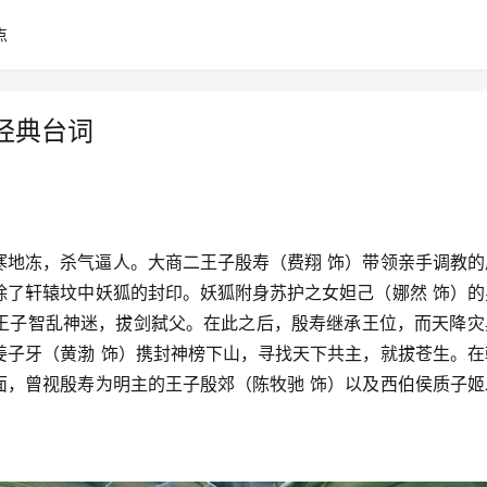
点
经典台词
寒地冻，杀气逼人。大商二王子殷寿（费翔 饰）带领亲手调教的
除了轩辕坟中妖狐的封印。妖狐附身苏护之女妲己（娜然 饰）的
王子智乱神迷，拔剑弑父。在此之后，殷寿继承王位，而天降灾
姜子牙（黄渤 饰）携封神榜下山，寻找天下共主，就拔苍生。在
面，曾视殷寿为明主的王子殷郊（陈牧驰 饰）以及西伯侯质子姬