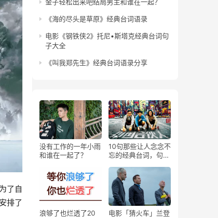
金子轻松出来吧结局男主和谁在一起？
《海的尽头是草原》经典台词语录
电影《钢铁侠2》托尼•斯塔克经典台词句
子大全
《叫我郑先生》经典台词语录分享
没有工作的一年小雨
10句那些让人念念不
和谁在一起了？
忘的经典台词，句句
走心！
为了自
安排了
浪够了也烂透了20
电影「猜火车」兰登