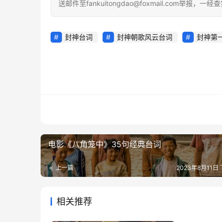
送邮件至fankuitongdao@foxmail.com举报
封神台词
封神朝歌风云台词
封神第
电影《八角笼中》35句经典台词
上一篇
2023年8月11日 
相关推荐