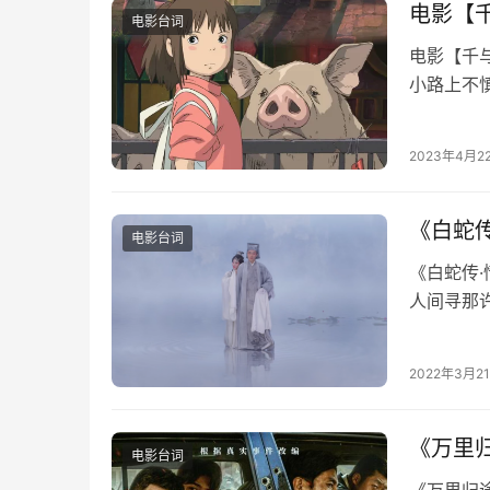
电影【
电影台词
电影【千
小路上不
小镇。远
2023年4月2
《白蛇
电影台词
《白蛇传
人间寻那
山水漫，
2022年3月2
《万里
电影台词
《万里归