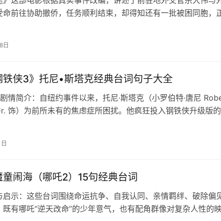
受命前往协助撤侨，任务顺利结束，却得知还有一批被困同胞，
下，前往边境撤离点。情急之下，两…
18日
钢铁侠3》托尼•斯塔克经典台词句子大全
剧情简介：自纽约事件以来，托尼·斯塔克（小罗伯特·唐尼 Robe
y Jr. 饰）为前所未有的焦虑症所困扰。他疯狂投入钢铁侠升级版
废寝忘食，甚至…
1日
魔童闹海（哪吒2）15句经典台词
与启示：这些台词围绕命运抗争、自我认同、亲情羁绊、破除偏
，既有哪吒“逆天改命”的少年意气，也有配角群像对复杂人性的