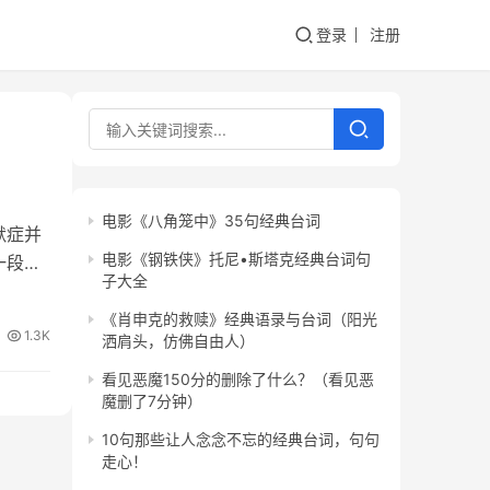
登录
注册
电影《八角笼中》35句经典台词
默症并
电影《钢铁侠》托尼•斯塔克经典台词句
一段环
子大全
《肖申克的救赎》经典语录与台词（阳光
1.3K
洒肩头，仿佛自由人）
看见恶魔150分的删除了什么？（看见恶
魔删了7分钟）
10句那些让人念念不忘的经典台词，句句
走心！