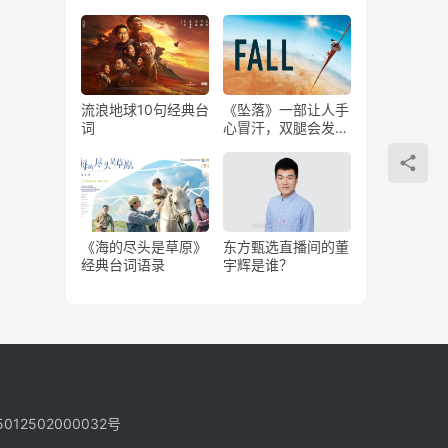
魔删了7分钟）
流浪地球10句经典台
《坠落》一部让人手
词
心冒汗，双腿会发软
的电影
《海的尽头是草原》
东方甄选直播间的董
经典台词语录
宇辉是谁？
12502000032号