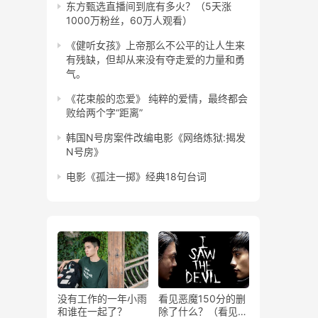
东方甄选直播间到底有多火？（5天涨
1000万粉丝，60万人观看）
《健听女孩》上帝那么不公平的让人生来
有残缺，但却从来没有夺走爱的力量和勇
气。
《花束般的恋爱》 纯粹的爱情，最终都会
败给两个字“距离”
韩国N号房案件改编电影《网络炼狱:揭发
N号房》
电影《孤注一掷》经典18句台词
没有工作的一年小雨
看见恶魔150分的删
和谁在一起了？
除了什么？（看见恶