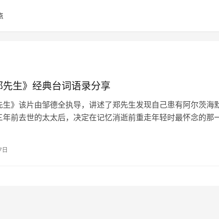
点
郑先生》经典台词语录分享
先生》该片由邹德全执导，讲述了郑先生发现自己患有阿尔茨海
三年前去世的太太后，决定在记忆消逝前重走年轻时最怀念的那
其间他遇到了一个名叫阿灰的年轻女…
7日