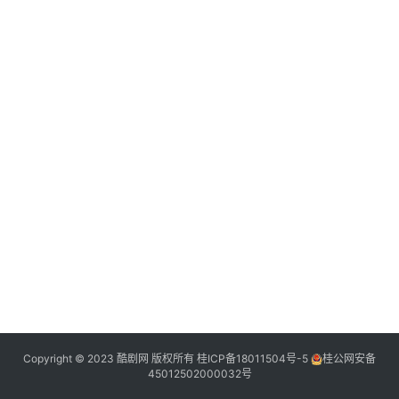
典
登录
注册
台
词
热
点
Copyright © 2023 酷剧网 版权所有
桂ICP备18011504号-5
桂公网安备
45012502000032号