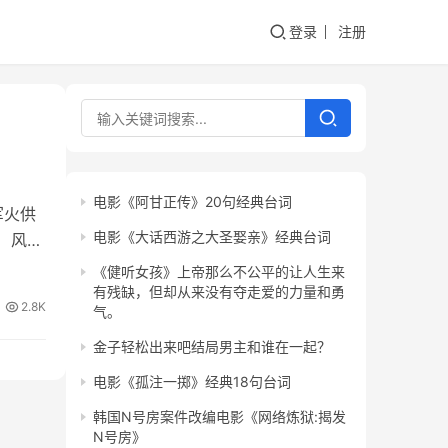
登录
注册
电影《阿甘正传》20句经典台词
军火供
电影《大话西游之大圣娶亲》经典台词
饰）风流
《健听女孩》上帝那么不公平的让人生来
有残缺，但却从来没有夺走爱的力量和勇
2.8K
气。
金子轻松出来吧结局男主和谁在一起？
电影《孤注一掷》经典18句台词
韩国N号房案件改编电影《网络炼狱:揭发
N号房》