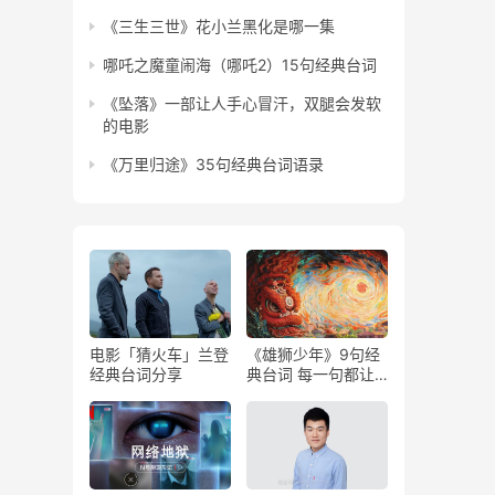
《三生三世》花小兰黑化是哪一集
哪吒之魔童闹海（哪吒2）15句经典台词
《坠落》一部让人手心冒汗，双腿会发软
的电影
《万里归途》35句经典台词语录
电影「猜火车」兰登
《雄狮少年》9句经
经典台词分享
典台词 每一句都让
人热血沸腾