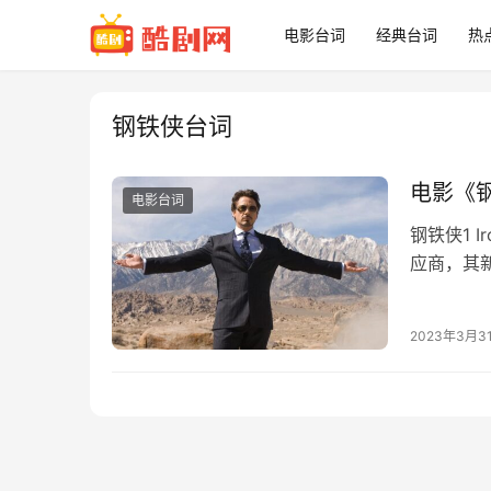
电影台词
经典台词
热
钢铁侠台词
电影《
电影台词
钢铁侠1 
应商，其新任
倜傥，天
2023年3月3