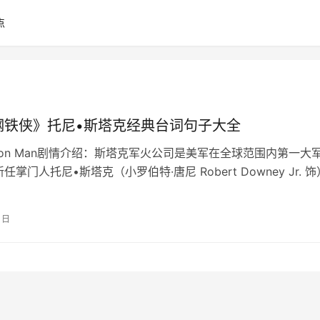
点
钢铁侠》托尼•斯塔克经典台词句子大全
Iron Man剧情介绍：斯塔克军火公司是美军在全球范围内第一大
掌门人托尼•斯塔克（小罗伯特·唐尼 Robert Downey Jr. 
…
1日