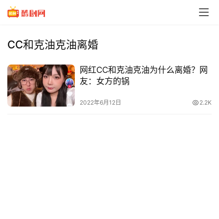
CC和克油克油离婚
网红CC和克油克油为什么离婚？网
友：女方的锅
2022年6月12日
2.2K
电
影
台
词
经