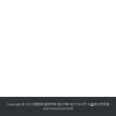
典
登录
注册
台
词
热
点
Copyright © 2023 酷剧网 版权所有
桂ICP备18011504号-5
桂公网安备
45012502000032号