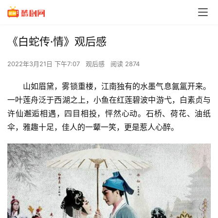
《白蛇传·情》观后感
2022年3月21日 下午7:07
观后感
阅读 2874
山如眉黛，雾锁重楼，江南独有的水墨气息氤氲开来。
一叶莲舟泛于西湖之上，小鱼在红莲碧波中游弋，白素贞与
许仙邂逅相遇，四目相投，怦然心动。石桥、荷花、油纸
伞，雅趣十足，佳人的一颦一笑，更是惹人心醉。