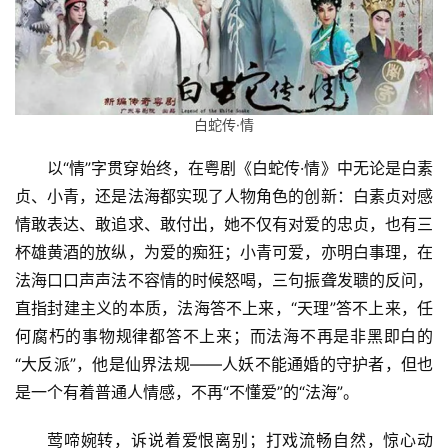
白蛇传·情
以“情”字贯穿始终，在粤剧《白蛇传·情》中无论是白素
贞、小青，还是法海都实现了人物角色的创新：白素贞对感
情敢表达、敢追求、敢付出，她不仅有对爱的忠贞，也有三
杯雄黄酒的放纵，为爱的痴狂；小青可爱，亦明白事理，在
法海口口声声法不容情的时候怒喝，三句振聋发聩的反问，
直指封建主义的本质，法海答不上来，“天理”答不上来，任
何腐朽的事物规律都答不上来；而法海不再是非黑即白的
“大反派”，他是仙界法规——人妖不能通婚的守护者，但也
是一个有着普通人情感，不再“不懂爱”的“法海”。
莺啼婉转，诉说着爱恨离别；打戏流畅自然，惊心动