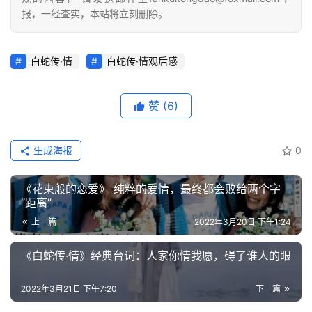
报，一经查实，本站将立刻删除。
白蛇传·情
白蛇传·情观后感
赞
(6)
生成海报
0
《花束般的恋爱》 纯粹的爱情，最终都会败给两个字
“距离”
上一篇
2022年3月20日 下午1:24
《白蛇传·情》经典台词：人家你情我愿，碍了谁人的眼
2022年3月21日 下午7:20
下一篇