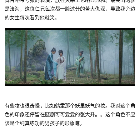
是法海，这位仁兄每次都一脸过分的苦大仇深，导致我旁边
的女生每次看到他就笑。
电
有些妆也很奇怪，比如鹤童那个妖里妖气的妆。我对这个角
影
色的印象还停留在瓯剧可可爱爱的张大升。。这个角色不应
台
该是个纯真练功的男孩子的形象嘛。
词