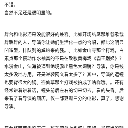
不错。
当然不足还是很明显的。
舞台和电影还是没能很好的兼容。比如开场结尾那堆载歌载
舞跳舞的人，导演你让她们生活化一点的合唱，都比这明显
凹造型，排队列的尴尬来的强。。比如金山寺那个打戏，白
素贞那个慢动作水袖真的不是在致敬黄梅戏《霸王别姬》？
水漫金山，法海被逼到绝境露出黑色大翅膀？导演，你是钱
太多没地方用，还是逆袭网文看太多了？其中，导演的运镜
也要背很大的锅。盗仙草那个打戏被拍成了啥样哦。。还有
经常讲着讲着话，镜头前后左右的切来切去，看的头昏。后
来看了看导演的履历，仅一部豆瓣三分的电影，算了，感谢
导演。
舞台略带夸张的表演，放在荧幕上也略显违和。最突出的就