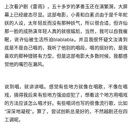
经
上次看沪剧《雷雨》，五十多岁的茅善玉还在演繁漪，大屏
典
登录
注册
幕上已经疲态尽显。这部电影，小青和白素贞由于是千年蛇
台
词
妖的人设，太年轻反而没有那种妖气，所以很合适，但许仙
那一脸的成熟演年轻人真的就很尴尬，当然，我可以自我催
热
眠，说许仙被生活所迫blablabla。并且我很怀疑文汝清到
点
底是不是自己唱的，我听了他别的唱段，唱的挺好的，是我
喜欢的那种铿锵有力型，但是这部电影大多数时候，我都感
觉他的嘴巴在漏风。
说到唱，就讲讲唱。感觉有些地方就像在唱歌，不像在唱
戏，搞得我后来有些地方强迫症犯了，想着这个地方用唱戏
的方法应该怎么唱才好。有些唱词也写的很像流行歌，比如
“深深地凝视”。算了，尝试创新总是好的，不然越剧还在四
工调呢。