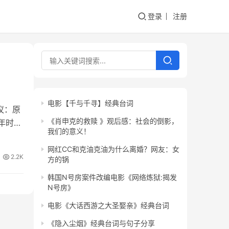
登录
注册
电影【千与千寻】经典台词
议：原
《肖申克的救赎 》观后感：社会的倒影，
年时
我们的意义！
网红CC和克油克油为什么离婚？网友：女
2.2K
方的锅
韩国N号房案件改编电影《网络炼狱:揭发
N号房》
电影《大话西游之大圣娶亲》经典台词
《隐入尘烟》经典台词与句子分享