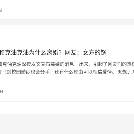
点
C和克油克油为什么离婚？网友：女方的锅
c和克油克油深夜发文宣布离婚的消息一出来，引起了网友们的热
竹马到校园婚纱也会分手，还有什么理由可以相信爱情。 短短几
上收获了1700多万粉丝，成…
2日