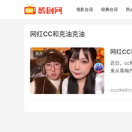
电影台词
经典台词
热
网红CC和克油克油
网红C
热点
近日，c
来从青梅
间，便在网
2022年6月1