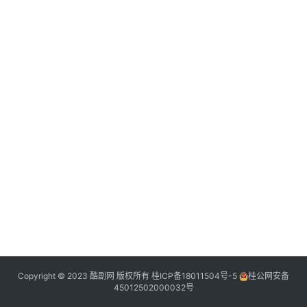
典
登录
注册
台
词
热
点
Copyright © 2023 酷剧网 版权所有
桂ICP备18011504号-5
桂公网安备
45012502000032号